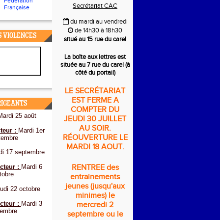
Fédération
Secrétariat CAC
Française
du mardi au vendredi
de 14h30 à 18h30
S VIOLENCES
situé au 15 rue du carel
La boîte aux lettres est
située au 7 rue du carel (à
côté du portail)
LE SECRÉTARIAT
EST FERME A
RIGEANTS
COMPTER DU
Mardi 25 août
JEUDI 30 JUILLET
AU SOIR.
teur :
Mardi 1er
RÉOUVERTURE LE
tembre
MARDI 18 AOUT.
di 17 septembre
cteur :
Mardi 6
RENTREE des
tobre
entrainements
jeunes (jusqu'aux
udi 22 octobre
minimes) le
cteur :
Mardi 3
mercredi 2
embre
septembre ou le