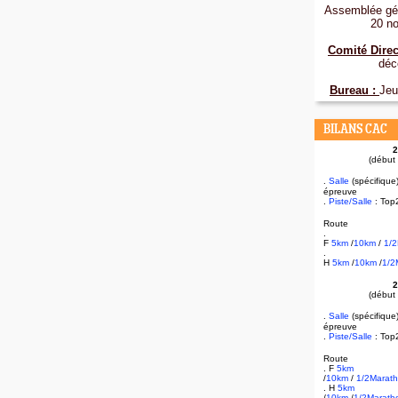
Assemblée gén
20 n
Comité Direc
déc
Bureau :
Jeu
BILANS CAC
2
(début
.
Salle
(spécifique
épreuve
.
Piste/Salle
: Top
Route
.
F
5km
/
10km
/
1/
.
H
5km
/
10km
/
1/2
2
(début
.
Salle
(spécifique
épreuve
.
Piste/Salle
: Top
Route
. F
5km
/
10km
/
1/2Marat
. H
5km
/
10km
/
1/2Marath