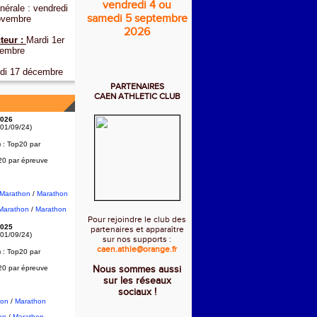
vendredi 4 ou
érale : vendredi
samedi 5 septembre
ovembre
2026
teur :
Mardi 1er
embre
di 17 décembre
PARTENAIRES
CAEN ATHLETIC CLUB
026
 01/09/24)
) :
Top20 par
20 par épreuve
2Marathon
/
Marathon
Marathon
/
Marathon
Pour rejoindre le club des
025
partenaires et apparaître
 01/09/24)
sur nos supports :
caen.athle@orange.fr
) :
Top20 par
20 par épreuve
Nous sommes aussi
sur les réseaux
sociaux !
hon
/
Marathon
on
/
Marathon