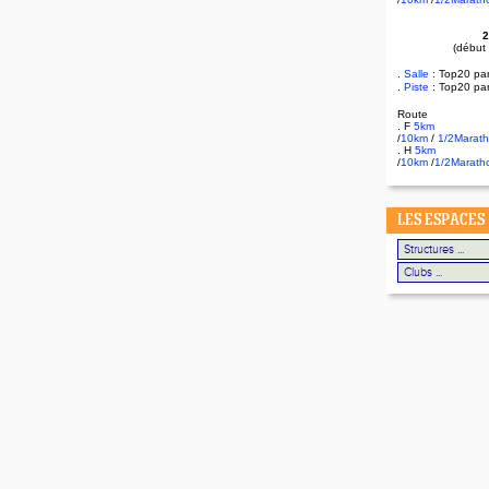
2
(début
.
Salle
:
Top20 pa
.
Piste
: Top20 pa
Route
. F
5km
/
10km
/
1/2Marat
. H
5km
/
10km
/
1/2Marath
LES ESPACES