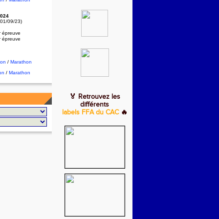
024
 01/09/23)
r épreuve
r épreuve
hon
/
Marathon
on
/
Marathon
🏅 Retrouvez les
différents
labels FFA du CAC
🔥