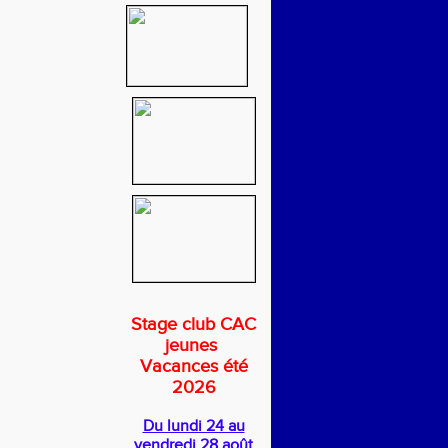
Stage club CAC
jeunes
Vacances été
2026
Du lundi 24 au
vendredi 28 août