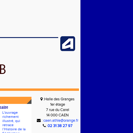
B
:Halle des Granges
1er étage
naire
7 rue du Carel
L'ouvrage
14 000 CAEN
richement
:
caen.athle@orange.fr
illustré, qui
retrace
:
02 31 38 27 97
l’Histoire de la