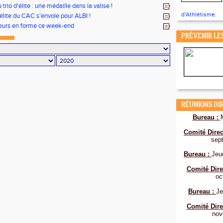
 trio d'élite : une médaille dans la valise !
d'Athlétisme.
’élite du CAC s’envole pour ALBI !
eurs en forme ce week-end
PRÉVENIR LE
RÉUNIONS DI
Bureau :
Comité Direc
sep
Bureau :
Jeu
Comité Dire
oc
Bureau :
Je
Comité Dire
nov