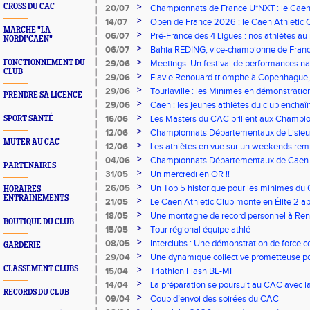
vous à Albi !
>
CROSS DU CAC
20/07
Championnats de France U*NXT : le Caen A
Stade Charléty !
>
14/07
Open de France 2026 : le Caen Athletic Cl
MARCHE "LA
>
06/07
Pré-France des 4 Ligues : nos athlètes au 
NORDI'CAEN"
>
06/07
Bahia REDING, vice-championne de Franc
>
FONCTIONNEMENT DU
29/06
Meetings. Un festival de performances nati
CLUB
concours
>
29/06
Flavie Renouard triomphe à Copenhague, 
brillent sur tous les fronts
>
29/06
Tourlaville : les Minimes en démonstratio
PRENDRE SA LICENCE
>
29/06
Caen : les jeunes athlètes du club encha
>
16/06
Les Masters du CAC brillent aux Champion
SPORT SANTÉ
>
12/06
Championnats Départementaux de Lisieux
MUTER AU CAC
remarquables pour nos jeunes athlètes
>
12/06
Les athlètes en vue sur un weekends rem
>
04/06
Championnats Départementaux de Caen : 
PARTENAIRES
rendez-vous
>
31/05
Un mercredi en OR !!
>
26/05
Un Top 5 historique pour les minimes du 
HORAIRES
ENTRAINEMENTS
Finale Nationale Equip’Athlé !
>
21/05
Le Caen Athletic Club monte en Élite 2 ap
à domicile !
>
18/05
Une montagne de record personnel à Renn
BOUTIQUE DU CLUB
>
15/05
Tour régional équipe athlé
>
08/05
Interclubs : Une démonstration de force c
GARDERIE
Athletic Club
>
29/04
Une dynamique collective prometteuse pou
CLASSEMENT CLUBS
>
15/04
Triathlon Flash BE-MI
>
14/04
La préparation se poursuit au CAC avec l
RECORDS DU CLUB
>
09/04
Coup d’envoi des soirées du CAC