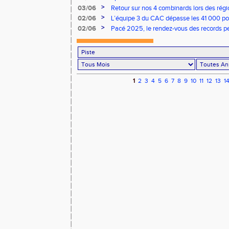
>
03/06
Retour sur nos 4 combinards lors des régi
>
02/06
L’équipe 3 du CAC dépasse les 41 000 poin
>
02/06
Pacé 2025, le rendez-vous des records p
1
2
3
4
5
6
7
8
9
10
11
12
13
1