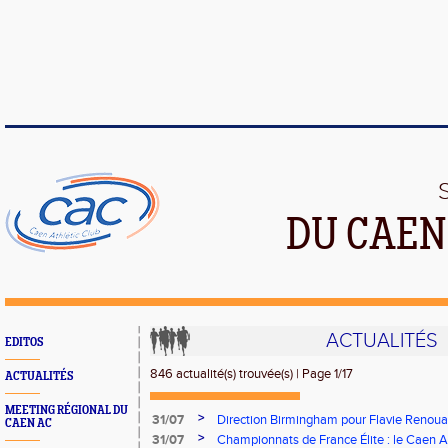
DU CAEN
ACTUALITÉS
EDITOS
846 actualité(s) trouvée(s) | Page 1/17
ACTUALITÉS
MEETING RÉGIONAL DU
>
31/07
Direction Birmingham pour Flavie Renouar
CAEN AC
>
31/07
Championnats de France Élite : le Caen A