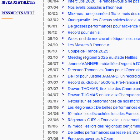
>
08/04
Interclubs 2026 : le rendez-vous à ne pa
NIVEAUX ATHLÈTES
>
07/04
Nos éveils poussins à l’honneur
>
RESSOURCES ATHLÉ'
10/02
Miramas : une journée difficile, mais des o
de mire
>
03/02
Querqueville : les Cacous solides face a
>
16/01
De grosses performances pour Maxence
GIGNOUX
>
16/12
Record pour Bahia !
>
25/10
Week-end de marche athlétique : nos « ca
>
24/10
Les Masters à l’honneur
>
16/10
Coupe de France 2025 !
>
02/10
Meeting régional 2025 au stade Hélitas
>
29/07
Jeanne VANNIER médaillée d’argent à l’O
>
25/07
Direction Thonon les Bains pour l'Open de
>
22/07
De l’or pour Justine JAMARD, un record 
GUILLARD : les résultats des France Aveni
>
07/07
Record du club sur 5000m, Pré-France à B
Albi : les résultats du week-end.
>
07/07
Dowan THOMAS, finaliste des Championn
Combinées
>
04/07
Dowan THOMAS en lice aux Championnat
Combinées
>
02/07
Retour sur les performances de nos march
>
29/06
Les Régionaux : De belles performances e
>
24/06
10 médailles décrochées lors des Frances
>
23/06
Régionaux CJES a Tourlaville : un samedi
>
19/06
19 médailles lors des régionaux benjamins
>
10/06
De belles performances sur les relais 8-2-
>
07/06
Épreuves ouvertes à Caen