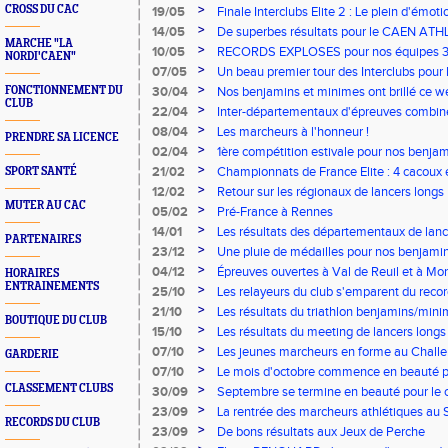
>
CROSS DU CAC
19/05
Finale Interclubs Elite 2 : Le plein d'émot
>
14/05
De superbes résultats pour le CAEN AT
MARCHE "LA
Challenge Équip’Athlé !
>
10/05
RECORDS EXPLOSES pour nos équipes 3 et
NORDI'CAEN"
Interclubs
>
07/05
Un beau premier tour des Interclubs pour l
>
FONCTIONNEMENT DU
30/04
Nos benjamins et minimes ont brillé ce w
CLUB
>
22/04
Inter-départementaux d'épreuves combin
>
08/04
Les marcheurs à l'honneur !
PRENDRE SA LICENCE
>
02/04
1ère compétition estivale pour nos benja
>
21/02
Championnats de France Elite : 4 cacoux e
SPORT SANTÉ
>
12/02
Retour sur les régionaux de lancers longs
MUTER AU CAC
>
05/02
Pré-France à Rennes
>
14/01
Les résultats des départementaux de lanc
PARTENAIRES
>
23/12
Une pluie de médailles pour nos benjami
>
04/12
Épreuves ouvertes à Val de Reuil et à Mon
HORAIRES
ENTRAINEMENTS
>
25/10
Les relayeurs du club s'emparent du recor
>
21/10
Les résultats du triathlon benjamins/min
BOUTIQUE DU CLUB
>
15/10
Les résultats du meeting de lancers longs
>
07/10
Les jeunes marcheurs en forme au Chall
GARDERIE
!
>
07/10
Le mois d'octobre commence en beauté p
minimes
CLASSEMENT CLUBS
>
30/09
Septembre se termine en beauté pour le c
>
23/09
La rentrée des marcheurs athlétiques au S
RECORDS DU CLUB
>
23/09
De bons résultats aux Jeux de Perche