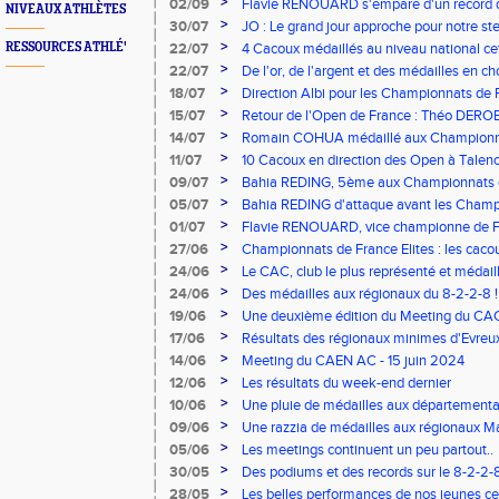
>
02/09
Flavie RENOUARD s'empare d'un record d
NIVEAUX ATHLÈTES
>
30/07
JO : Le grand jour approche pour notre st
>
RESSOURCES ATHLÉ'
22/07
4 Cacoux médaillés au niveau national cet
>
22/07
De l'or, de l'argent et des médailles en c
Championnats de France Avenir !
>
18/07
Direction Albi pour les Championnats de 
>
15/07
Retour de l'Open de France : Théo DEROB
>
14/07
Romain COHUA médaillé aux Championna
>
11/07
10 Cacoux en direction des Open à Talen
>
09/07
Bahia REDING, 5ème aux Championnats d
Combinées !
>
05/07
Bahia REDING d'attaque avant les Champ
d'Epreuves Combinées
>
01/07
Flavie RENOUARD, vice championne de 
steeple !
>
27/06
Championnats de France Elites : les cacoux
>
24/06
Le CAC, club le plus représenté et médaill
>
24/06
Des médailles aux régionaux du 8-2-2-8 !
>
19/06
Une deuxième édition du Meeting du CAC 
>
17/06
Résultats des régionaux minimes d'Evreux
>
14/06
Meeting du CAEN AC - 15 juin 2024
>
12/06
Les résultats du week-end dernier
>
10/06
Une pluie de médailles aux départementa
benjamins/minimes !!!
>
09/06
Une razzia de médailles aux régionaux Ma
>
05/06
Les meetings continuent un peu partout..
>
30/05
Des podiums et des records sur le 8-2-2-8
>
28/05
Les belles performances de nos jeunes c