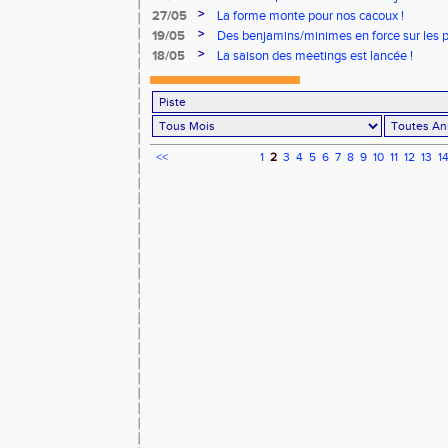
>
27/05
La forme monte pour nos cacoux !
>
19/05
Des benjamins/minimes en force sur les p
>
18/05
La saison des meetings est lancée !
<<
1
2
3
4
5
6
7
8
9
10
11
12
13
1